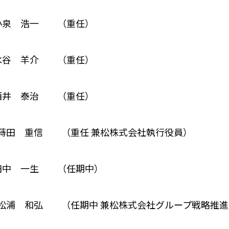
小泉 浩一 （重任）
谷 羊介 （重任）
 泰治 （重任）
蒔田 重信 （重任 兼松株式会社執行役員）
 一生 （任期中）
松浦 和弘 （任期中 兼松株式会社グループ戦略推進