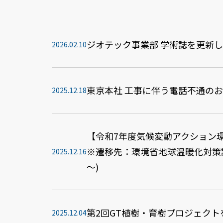
ジオテック事業部 学術誌を更新
2026.02.10
東京本社 工事に伴う電話不通のお知
2025.12.18
【令和7年度気候変動アクション
※遷移先：環境省地球温暖化対策課Yo
2025.12.16
～)
第2回GT植樹・育樹プロジェク
2025.12.04