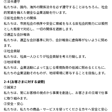
①法令遵守
私たちは、国内、海外の関係法令を必ず遵守することはもちろん、社会
的常識を備えた健全な企業活動を行います。
②反社会勢力との関係
私たちは、市民社会の秩序や安全に脅威を与える反社会的勢力には毅然
とした態度で対応し、一切の関係を遮断します。
③適正な会計報告
私たちは、適正な会計基準に則り、会計報告に虚偽等がないように努め
ます。
④社会貢献
私たちは、社員一人ひとりが社会貢献を考え行動します。
⑤地球環境
私たちは、企業活動によって生じる環境負荷の低減に努めるとともに、
私たちの企業活動そのものが、地球環境に寄与することを目指します。
2-4 (お客さまに対する姿勢)
①誠実さ
私たちは、常にお客様の視点から事業を創造し、お客さまの立場で仕事
に取り組みます。
②安全・安心
私たちは、私たちの商品・サービスを使ってくださる方々へ安全と安心