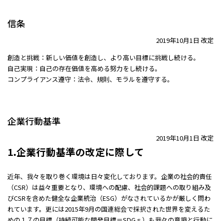
信条
2019年10月1日 改定
創造と挑戦：新しい価値を創造し、より高い目標に挑戦し続ける。
自己実現：自己の存在価値を高める努力をし続ける。
コンプライアンス遵守：法令、規則、モラルを遵守する。
企業行動基準
2019年10月1日 改定
1.企業行動基準の改定に際して
近年、我々を取り巻く環境は日々変化しております。企業の社会的責任
（CSR）は益々重要となり、環境への配慮、社会的課題への取り組み及
びCSRを含めた健全な企業統治（ESG）がなされているかが厳しく問わ
れています。更には2015年9月の国連総会で採択された世界を変えるた
めの１７の目標（持続可能な開発目標＝SDGｓ）も我々の意識と行動に