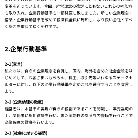
変革を迫っています。今回、経営理念の改定にともないこれらの考え方
も取り入れ、企業行動基準も一部見直し致しました。新しい企業理念・
信条・企業行動基準を改めて役職員全員に周知し、より良い会社とすべ
く努力を重ねてゆく所存です。
2.企業行動基準
2-1(宣言)
私たちは、自らの企業理念を自覚し、国内、海外を含めた社会全般をは
じめとして、お客さまはもちろん、株主、取引先等いわゆるステークホ
ルダーに対し、以下の企業行動基準を定めこれを遵守することを宣言し
ます。
2-2 (企業倫理の徹底)
経営者は、本基準の実現が自らの役割であることを認識し、率先垂範の
上、関係者に周知徹底を行い、また実効性のある社内整備を行うことで
企業倫理の徹底を行います。
2-3 (社会に対する姿勢)