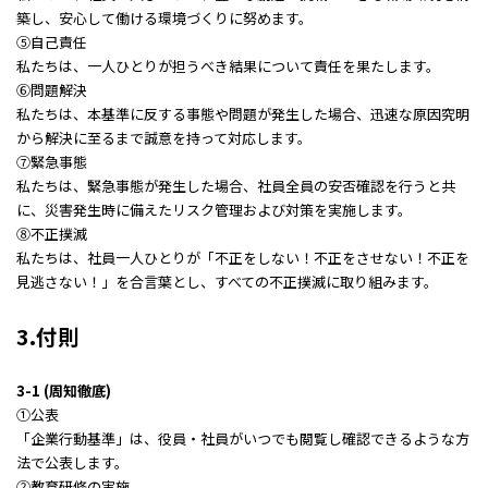
築し、安心して働ける環境づくりに努めます。
⑤自己責任
私たちは、一人ひとりが担うべき結果について責任を果たします。
⑥問題解決
私たちは、本基準に反する事態や問題が発生した場合、迅速な原因究明
から解決に至るまで誠意を持って対応します。
⑦緊急事態
私たちは、緊急事態が発生した場合、社員全員の安否確認を行うと共
に、災害発生時に備えたリスク管理および対策を実施します。
⑧不正撲滅
私たちは、社員一人ひとりが「不正をしない！不正をさせない！不正を
見逃さない！」を合言葉とし、すべての不正撲滅に取り組みます。
3.付則
3-1 (周知徹底)
①公表
「企業行動基準」は、役員・社員がいつでも閲覧し確認できるような方
法で公表します。
②教育研修の実施