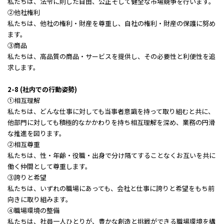
私たちは、法令に則した自由、公正そして健全な市場競争を行います。
②他社権利
私たちは、他社の権利・財産を尊重し、自社の権利・財産の保護に努め
ます。
③商品
私たちは、高品質の商品・サービスを提供し、その必要性と利便性を追
求します。
2-8 (社内での行動姿勢)
①相互理解
私たちは、どんな仕事に対しても当事者意識を持って取り組むと共に、
他部門に対しても積極的なかかわりを持ち相互理解を深め、業務の円滑
な推進を図ります。
②相互尊重
私たちは、性・年齢・役職・出身で分け隔てすることなくお互いを共に
働く仲間として尊重します。
③誇りと希望
私たちは、いずれの職場にあっても、会社と仕事に誇りと希望をもち前
向きに取り組みます。
④職場環境の整備
私たちは、社員一人ひとりが、豊かな創造と挑戦ができる職場環境を構