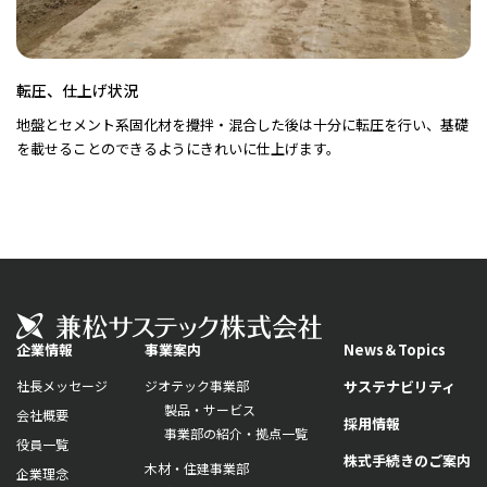
転圧、仕上げ状況
地盤とセメント系固化材を攪拌・混合した後は十分に転圧を行い、基礎
を載せることのできるようにきれいに仕上げます。
企業情報
事業案内
News＆Topics
社長メッセージ
ジオテック事業部
サステナビリティ
製品・サービス
会社概要
採用情報
事業部の紹介・拠点一覧
役員一覧
株式手続きのご案内
木材・住建事業部
企業理念