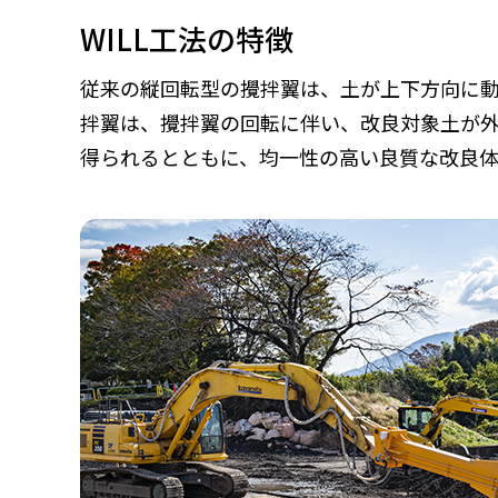
WILL工法の特徴
従来の縦回転型の攪拌翼は、土が上下方向に動
拌翼は、攪拌翼の回転に伴い、改良対象土が
得られるとともに、均一性の高い良質な改良