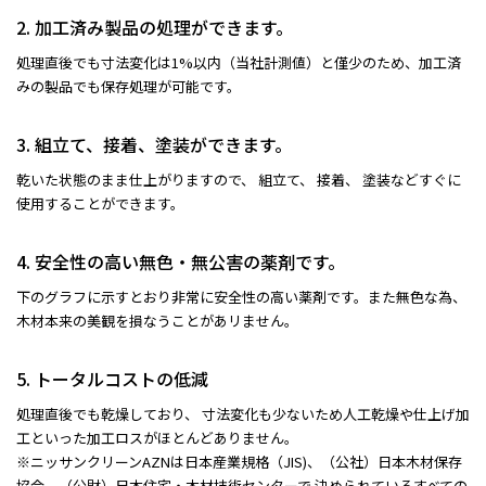
2. 加工済み製品の処理ができます。
処理直後でも寸法変化は1%以内（当社計測値）と僅少のため、加工済
みの製品でも保存処理が可能です。
3. 組立て、接着、塗装ができます。
乾いた状態のまま仕上がりますので、 組立て、 接着、 塗装などすぐに
使用することができます。
4. 安全性の高い無色・無公害の薬剤です。
下のグラフに示すとおり非常に安全性の高い薬剤です。また無色な為、
木材本来の美観を損なうことがあリません。
5. トータルコストの低減
処理直後でも乾燥しており、 寸法変化も少ないため人工乾燥や仕上げ加
工といった加工ロスがほとんどありません。
※ニッサンクリーンAZNは日本産業規格（JIS)、（公社）日本木材保存
協会、（公財）日本住宅・木材技術センターで 決められているすべての